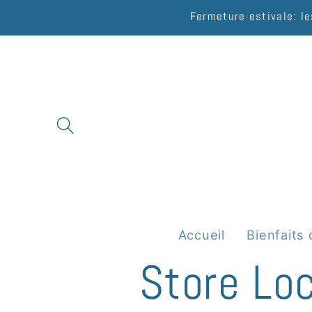
et
Fermeture estivale: le
passer
au
contenu
Accueil
Bienfaits 
Store Lo